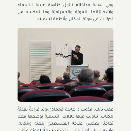
وفي نهاية مداخلته تناول ظاهرة عبرنة الأسماء
وإشكاليّاتها اللغويّة والجغرافيّة وما تعكسه من
تحوّلات في هويّة المكان وأنظمة تسميته.
عقب ذلك، قدّمت د. عايدة فحماوي-وتد قراءةً نقديّةً
للكتاب، تناولت فيها دلالات التسمية بوصفها فعلًا
ثقافيًا يعكس علاقة الفلسطينيّ بلغته ومكانه.
وأشارت إلى أنّ الكتاب يكشف سعةً لغويّة مكّنت