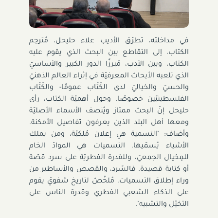
في مداخلته، تطرّق الأديب علاء حليحل، مُترجم
الكتاب، إلى التقاطع بين البحث الذي يقوم عليه
الكتاب، وبين الأدب، مُبرزًا الدور الكبير والأساسيّ
الذي تلعبه الأبحاث المعرفيّة في إثراء العالم الذهنيّ
والحسيّ والخياليّ لدى الكُتّاب عمومًا- والكُتّاب
الفلسطينيّين خصوصًا. وحول أهميّة الكتاب، رأى
حليحل إنّ البحث ممتاز ويُنصف الأسماء الأصليّة
ومعها أهل البلد الذين يعرفون تفاصيل الأمكنة.
وأضاف: "التسمية هي إعلان مُلكيّة، ومن يملك
الأشياء يُسمّيها. التسميات هي الموادّ الخام
للمِخيال الجمعيّ، وللقدرة الفطريّة على سرد قصّة
أو كتابة قصيدة. فالسّرد، والقصص والأساطير من
وراء إطلاق التسميات، مُلخّصٌ لتاريخ شفويّ يقوم
على الذكاء الشعبي الفطري وقدرة الناس على
التخيّل والتشبيه".