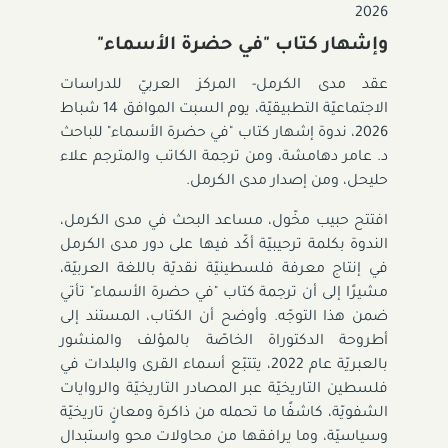
2026
وإشهار كتاب "في حضرة الأسماء"
عقد مدى الكرمل- المركز العربيّ للدراسات
الاجتماعيّة التطبيقيّة، يوم السبت الموافق 14 شباط
2026، ندوة إشهار كتاب "في حضرة الأسماء" للباحث
د. عامر دهامشة، ومن ترجمة الكاتب والمترجم علاء
حليحل، ومن إصدار مدى الكرمل.
افتتح حبيب مخّول، مساعد البحث في مدى الكرمل،
الندوة بكلمة ترحيبيّة أكّد فيها على دور مدى الكرمل
في إنتاج معرفة فلسطينيّة نقديّة باللغة العربيّة،
مشيرًا إلى أن ترجمة كتاب "في حضرة الأسماء" تأتي
ضمن هذا التوجّه. وأوضح أن الكتاب، المستند إلى
أطروحة الدكتوراة الخاصّة بالمؤلف والمنشور
بالعبريّة عام 2022، يتتبّع أسماء القرى والبلدات في
فلسطين التاريخيّة عبر المصادر التاريخيّة والروايات
الشفويّة، كاشفًا ما تحمله من ذاكرة ومعانٍ تاريخيّة
وسياسيّة، وما يرافقها من محاولات محو واستبدال