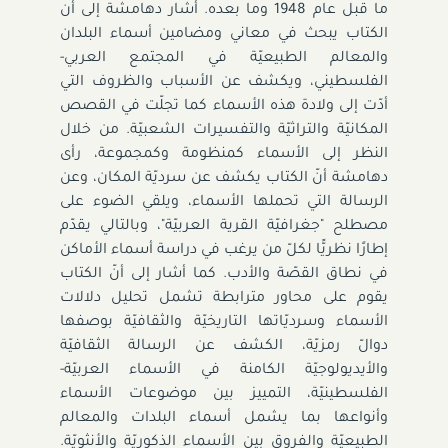
ما قبل عام 1948 وما بعده. أشار دهامشة إلى أن
الكتاب يبحث في معاني ومضامين أسماء البلدان
والمعالم الطبيعيّة في المجتمع العربي-
الفلسطيني، ويكشف عن الأسباب والظروف التي
أدّت إلى ولادة هذه الأسماء كما تجلّت في القصص
المكانيّة والتراثيّة والتفسيرات الشعبيّة. من خلال
النظر إلى الأسماء كمنظومة وكمجموعة، رأى
دهامشة أنّ الكتاب يكشف عن سرديّة المكان، وعن
الرسالة التي تحملها الأسماء، ويلقي الضوء على
مصطلح "جغرافيّة القرية العربيّة"، وبالتالي يقدّم
إطارًا نظريًّا لكلّ من يرغب في دراسة أسماء الأماكن
في نطاق القصّة والأدب. كما أشار إلى أنّ الكتاب
يقوم على محاور مترابطة تشمل تحليل دلالات
الأسماء وسرديّاتها التاريخيّة والثقافيّة بوصفها
دوالّ رمزيّة، الكشف عن الرسالة الثقافيّة
والأيديولوجيّة الكامنة في الأسماء العربيّة-
الفلسطينيّة، التمييز بين موضوعات الأسماء
وأنواعها بما يشمل أسماء البلدات والمعالم
الطبيعيّة والفروق بين الأسماء الذكوريّة والأنثويّة.