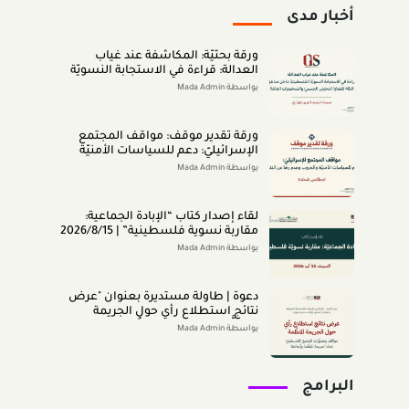
أخبار مدى
ورقة بحثيّة: المكاشفة عند غياب
العدالة: قراءة في الاستجابة النسويّة
الفلسطينيّة داخل مناطق الـ48 لقضايا
بواسطة Mada Admin
التحرّش الجنسيّ والشخصيّات العامّة
(اب 2026)
ورقة تقدير موقف: مواقف المجتمع
الإسرائيليّ: دعم للسياسات الأمنيّة
والحروب وعدم رضا عن النتائج (تمّوز
بواسطة Mada Admin
2026)
لقاء إصدار كتاب “اﻹﺑﺎدةّ اﻟﺠﻤﺎﻋﻴﺔ:
ﻣﻘﺎرﺑﺔ ﻧﺴﻮﻳﺔ ﻓﻠﺴﻄﻴﻨﻴﺔ” | 2026/8/15
|
بواسطة Mada Admin
دعوة | طاولة مستديرة بعنوان "عرض
نتائج استطلاع رأي حول الجريمة
المنظَّمة- مواقف وتصوُّرات المجتمع
بواسطة Mada Admin
الفلسطينيّ تجاه الجريمة المنظَّمة
وأبعادها" 2026/8/11
البرامج