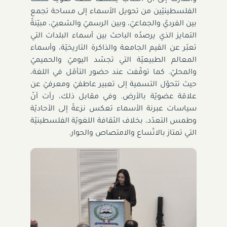
الفلسطينيّين من تحويل الأسماء إلى مساحة تجمع
بين الفرديّ والجماعيّ، وبين الرسميّ والشعبيّ، مبيّنةً
التمايز الذي يرصدُه الباحث بين أسماء البلدات التي
تعبّر عن القيم الجامعة والذاكرة التاريخيّة، وأسماء
المعالم الطبيعيّة التي تجسّد اليوميّ والحميميّ
والمحليّ. كما توقّفت عند حضور التأمّل في اللغة،
حيث تتحوّل التسمية إلى تعبير عاطفيّ ومعرفيّ عن
علاقة عضويّة بالأرض. وفي مقابل ذلك، رأت أنّ
سياسات عبرنة الأسماء تعكس نزعةّ إلى الأحاديّة
وطمس التعدّد، بخلاف الثقافة اللغويّة الفلسطينيّة
التي تمتاز بالاتّساع والامتصاص والحوار.