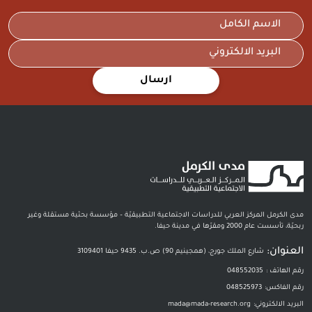
ارسال
مدى الكرمل المركز العربي للدراسات الاجتماعية التطبيقيّة – مؤسسة بحثية مستقلة وغير
ربحيّة، تأسست عام 2000 ومقرّها في مدينة حيفا.
العنوان:
شارع الملك جورج، (همجينيم 90) ص.ب. 9435 حيفا 3109401
رقم الهاتف :
048552035
رقم الفاكس:
048525973
البريد الالكتروني:
mada@mada-research.org