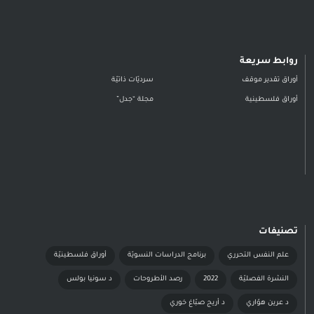
روابط سريعة
أوراق تقدير موقف
سرديّات ذاتيّة
أوراق فلسطينية
مجلة “جدل”
تصنيفات
علم النفس التحرري
برنامج الدراسات النسويّة
أوراق فلسطينيّة
النشرة الفصليّة
2022
رصد الأطروحات
د سونيا بولس
د عرين هوّاري
د أريج صبّاغ خوري