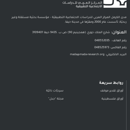
مدى الكرمل المركز العربي للدراسات الاجتماعية التطبيقيّة – مؤسسة بحثية مستقلة وغير
ربحيّة، تأسست عام 2000 ومقرّها في مدينة حيفا.
العنوان:
شارع الملك جورج، (همجينيم 90) ص.ب. 9435 حيفا 3109401
رقم الهاتف :
048552035
رقم الفاكس:
048525973
البريد الالكتروني:
mada@mada-research.org
روابط سريعة
أوراق تقدير موقف
سرديّات ذاتيّة
أوراق فلسطينية
مجلة “جدل”