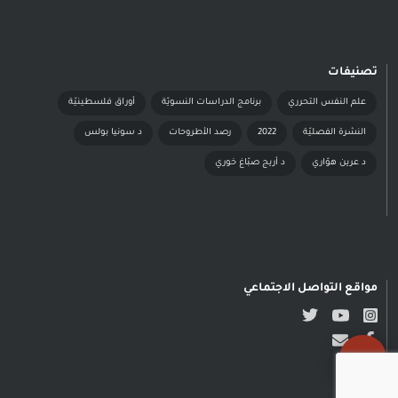
تصنيفات
علم النفس التحرري
برنامج الدراسات النسويّة
أوراق فلسطينيّة
النشرة الفصليّة
2022
رصد الأطروحات
د سونيا بولس
د عرين هوّاري
د أريج صبّاغ خوري
مواقع التواصل الاجتماعي