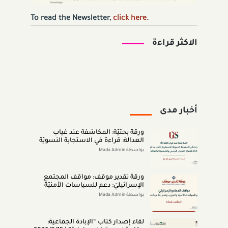
To read the Newsletter,
click here
.
الاكثر قراءة
أخبار مدى
ورقة بحثيّة: المكاشفة عند غياب
العدالة: قراءة في الاستجابة النسويّة
الفلسطينيّة داخل مناطق الـ48 لقضايا
بواسطة Mada Admin
التحرّش الجنسيّ والشخصيّات العامّة
(اب 2026)
ورقة تقدير موقف: مواقف المجتمع
الإسرائيليّ: دعم للسياسات الأمنيّة
والحروب وعدم رضا عن النتائج (تمّوز
بواسطة Mada Admin
2026)
لقاء إصدار كتاب “اﻹﺑﺎدةّ اﻟﺠﻤﺎﻋﻴﺔ: