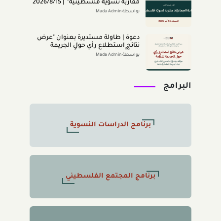
ﻣﻘﺎرﺑﺔ ﻧﺴﻮﻳﺔ ﻓﻠﺴﻄﻴﻨﻴﺔ” | 2026/8/15
|
بواسطة Mada Admin
دعوة | طاولة مستديرة بعنوان "عرض
نتائج استطلاع رأي حول الجريمة
المنظَّمة- مواقف وتصوُّرات المجتمع
بواسطة Mada Admin
الفلسطينيّ تجاه الجريمة المنظَّمة
وأبعادها" 2026/8/11
البرامج
برنامج الدراسات النسوية
برنامج المجتمع الفلسطيني